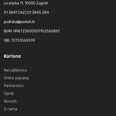
Livanjska 11, 10000 Zagreb
01 3841 042 | 01 3845 284
podrska@posluh.hr
IBAN: HR8723600001102566861
OIB: 70751065939
Korisno
Narudžbenica
Online plaćanje
Partnerstvo
Cjenik
Novosti
O nama