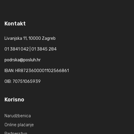
Kontakt
Livanjska 11, 10000 Zagreb
01 3841 042 | 01 3845 284
podrska@posluh.hr
IBAN: HR8723600001102566861
OIB: 70751065939
Korisno
Narudžbenica
Online plaćanje
Partnerstvo