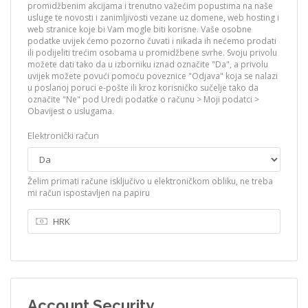
promidžbenim akcijama i trenutno važećim popustima na naše
usluge te novosti i zanimljivosti vezane uz domene, web hosting i
web stranice koje bi Vam mogle biti korisne. Vaše osobne
podatke uvijek ćemo pozorno čuvati i nikada ih nećemo prodati
ili podijeliti trećim osobama u promidžbene svrhe. Svoju privolu
možete dati tako da u izborniku iznad označite "Da", a privolu
uvijek možete povući pomoću poveznice "Odjava" koja se nalazi
u poslanoj poruci e-pošte ili kroz korisničko sučelje tako da
označite "Ne" pod Uredi podatke o računu > Moji podatci >
Obavijest o uslugama.
Elektronički račun
Želim primati račune isključivo u elektroničkom obliku, ne treba
mi račun ispostavljen na papiru
Account Security