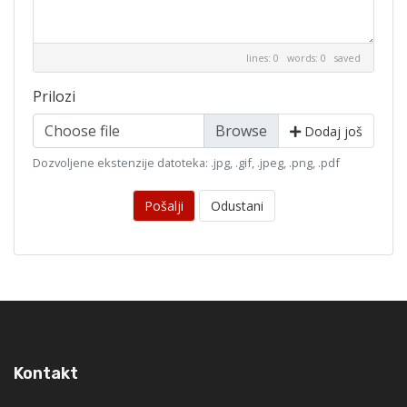
lines: 0 words: 0
saved
Prilozi
Choose file
Dodaj još
Dozvoljene ekstenzije datoteka: .jpg, .gif, .jpeg, .png, .pdf
Pošalji
Odustani
Kontakt