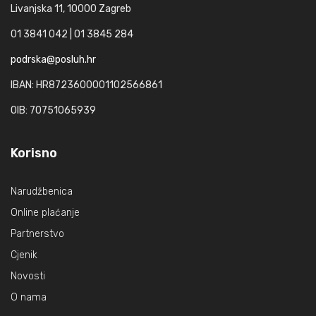
Livanjska 11, 10000 Zagreb
01 3841 042 | 01 3845 284
podrska@posluh.hr
IBAN: HR8723600001102566861
OIB: 70751065939
Korisno
Narudžbenica
Online plaćanje
Partnerstvo
Cjenik
Novosti
O nama