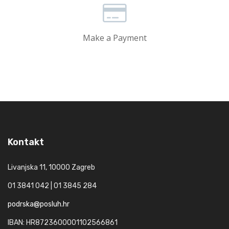
Make a Payment
Kontakt
Livanjska 11, 10000 Zagreb
01 3841 042 | 01 3845 284
podrska@posluh.hr
IBAN: HR8723600001102566861