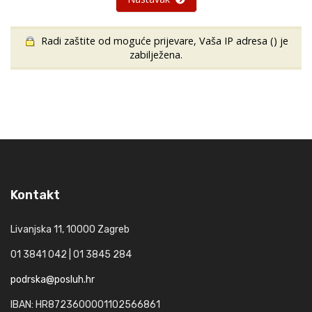
Radi zaštite od moguće prijevare, Vaša IP adresa (
) je
zabilježena.
Kontakt
Livanjska 11, 10000 Zagreb
01 3841 042 | 01 3845 284
podrska@posluh.hr
IBAN: HR8723600001102566861